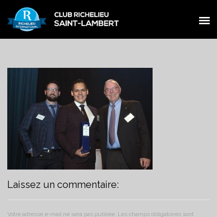
PRÉSENTATION
PRÉSENTATION
MEMBRES
MEMBRES
ŒUVRES
ŒUVRES
ÉVÉNEMENTS
ÉVÉNEMENTS
NOUVELLES
NOUVELLES
CONTACT
CONTACT
FACEBOOK
FACEBOOK
Laissez un commentaire:
Votre adresse e-mail ne sera pas publiée.
Les champs obligatoires sont