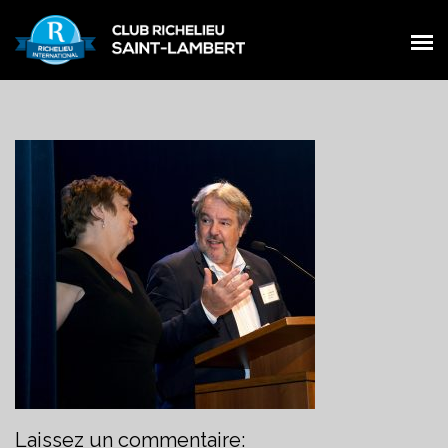
PRÉSENTATION
PRÉSENTATION
MEMBRES
MEMBRES
ŒUVRES
ŒUVRES
ÉVÉNEMENTS
ÉVÉNEMENTS
NOUVELLES
NOUVELLES
CONTACT
CONTACT
FACEBOOK
FACEBOOK
Laissez un commentaire: