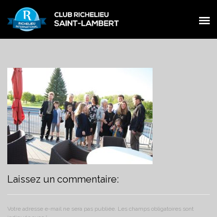
PRÉSENTATION
PRÉSENTATION
MEMBRES
MEMBRES
ŒUVRES
ŒUVRES
ÉVÉNEMENTS
ÉVÉNEMENTS
NOUVELLES
NOUVELLES
CONTACT
CONTACT
FACEBOOK
Laissez un commentaire:
FACEBOOK
Votre adresse e-mail ne sera pas publiée.
Les champs obligatoires sont