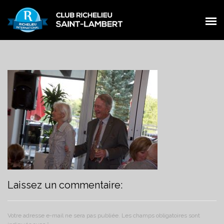
PRÉSENTATION
PRÉSENTATION
MEMBRES
MEMBRES
ŒUVRES
ŒUVRES
ÉVÉNEMENTS
ÉVÉNEMENTS
NOUVELLES
NOUVELLES
CONTACT
CONTACT
FACEBOOK
Laissez un commentaire:
FACEBOOK
Votre adresse e-mail ne sera pas publiée.
Les champs obligatoires sont