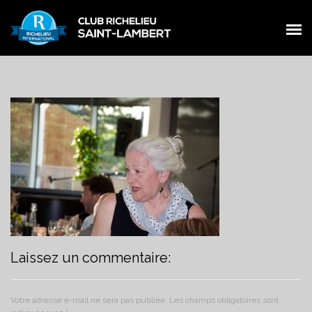
PRÉSENTATION
PRÉSENTATION
MEMBRES
MEMBRES
ŒUVRES
ŒUVRES
ÉVÉNEMENTS
ÉVÉNEMENTS
NOUVELLES
NOUVELLES
CONTACT
CONTACT
FACEBOOK
Laissez un commentaire:
FACEBOOK
Votre adresse e-mail ne sera pas publiée.
Les champs obligatoires sont