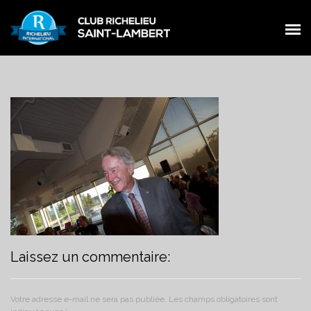
PRÉSENTATION
PRÉSENTATION
MEMBRES
MEMBRES
ŒUVRES
ŒUVRES
ÉVÉNEMENTS
ÉVÉNEMENTS
NOUVELLES
NOUVELLES
CONTACT
CONTACT
FACEBOOK
Laissez un commentaire:
FACEBOOK
Votre adresse e-mail ne sera pas publiée.
Les champs obligatoires sont