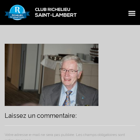
PRÉSENTATION
PRÉSENTATION
MEMBRES
MEMBRES
ŒUVRES
ŒUVRES
ÉVÉNEMENTS
ÉVÉNEMENTS
NOUVELLES
NOUVELLES
CONTACT
CONTACT
FACEBOOK
Laissez un commentaire:
FACEBOOK
Votre adresse e-mail ne sera pas publiée.
Les champs obligatoires sont