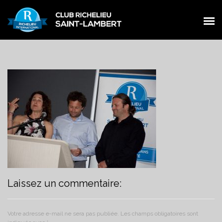
PRÉSENTATION
PRÉSENTATION
MEMBRES
MEMBRES
ŒUVRES
ŒUVRES
ÉVÉNEMENTS
ÉVÉNEMENTS
NOUVELLES
NOUVELLES
CONTACT
CONTACT
FACEBOOK
Laissez un commentaire:
FACEBOOK
Votre adresse e-mail ne sera pas publiée.
Les champs obligatoires sont