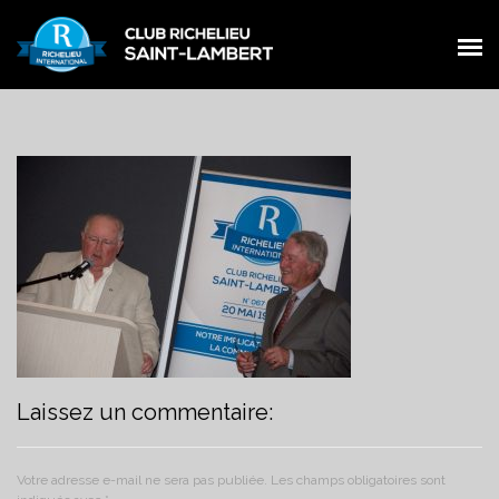
PRÉSENTATION
PRÉSENTATION
MEMBRES
MEMBRES
ŒUVRES
ŒUVRES
ÉVÉNEMENTS
ÉVÉNEMENTS
NOUVELLES
NOUVELLES
CONTACT
CONTACT
FACEBOOK
Laissez un commentaire:
FACEBOOK
Votre adresse e-mail ne sera pas publiée.
Les champs obligatoires sont